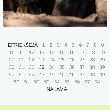
IEPRIEKŠĒJĀ
1
2
3
4
5
6
7
8
9
10
11
12
13
14
15
16
17
18
19
20
21
22
23
24
25
26
27
28
29
30
31
32
33
34
35
36
37
38
39
40
41
42
43
44
45
46
47
48
49
50
51
52
53
54
55
56
57
58
NĀKAMĀ